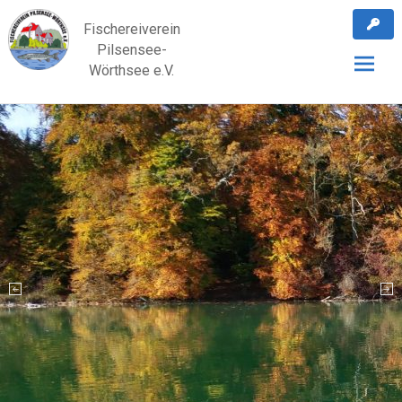
Skip
Fischereiverein
to
Pilsensee-
content
Wörthsee e.V.