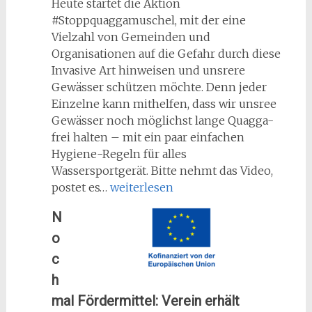
Heute startet die Aktion
#Stoppquaggamuschel, mit der eine
Vielzahl von Gemeinden und
Organisationen auf die Gefahr durch diese
Invasive Art hinweisen und unsrere
Gewässer schützen möchte. Denn jeder
Einzelne kann mithelfen, dass wir unsree
Gewässer noch möglichst lange Quagga-
frei halten – mit ein paar einfachen
Hygiene-Regeln für alles
Wassersportgerät. Bitte nehmt das Video,
#Stoppquaggamuschel
postet es…
weiterlesen
–
N
Mit
o
vier
einfachen
c
Schritten
h
unsere
mal Fördermittel: Verein erhält
Gewässer