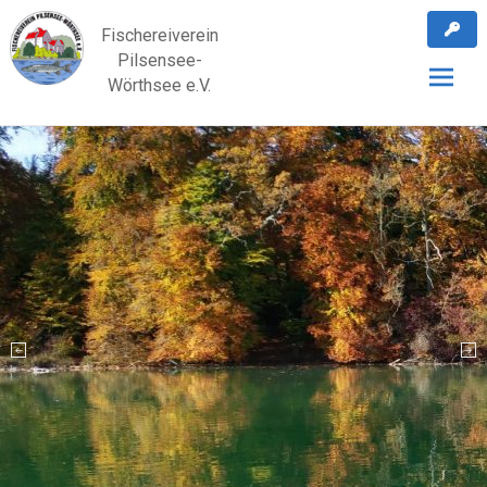
Skip
Fischereiverein
to
Pilsensee-
content
Wörthsee e.V.