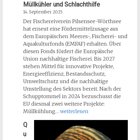
Müllkühler und Schlachthilfe
Schützen
14. September 2025
Der Fischereiverein Pilsensee-Wörthsee
hat erneut eine Fördermittelzusage aus
dem Europäischen Meeres-, Fischerei- und
Aquakulturfonds (EMFAF) erhalten. Über
diesen Fonds fördert die Europäische
Union nachhaltige Fischerei. Bis 2027
stehen Mittel für innovative Projekte,
Energieeffizienz, Bestandsschutz,
Umweltschutz und die nachhaltige
Umstellung des Sektors bereit. Nach der
Schupptommel in 2024 bezuschusst die
EU diesmal zwei weitere Projekte:
Nochmal
Müllkühlung…
weiterlesen
Fördermittel:
Q
Verein
u
erhält