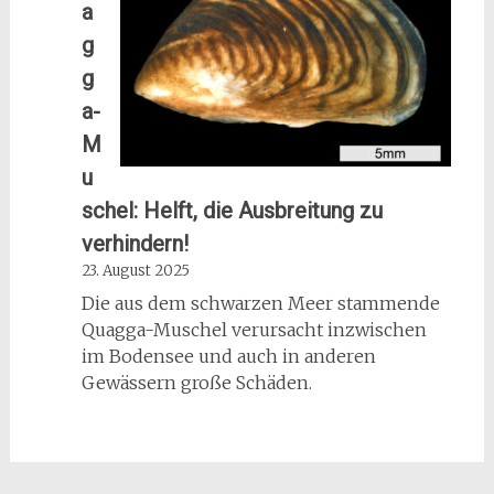
Müllkühler
a
und
g
Schlachthilfe
g
a-
M
u
schel: Helft, die Ausbreitung zu
verhindern!
23. August 2025
Die aus dem schwarzen Meer stammende
Quagga-Muschel verursacht inzwischen
im Bodensee und auch in anderen
Gewässern große Schäden.