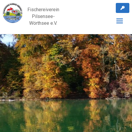
Skip
Fischereiverein
to
Pilsensee-
content
Wörthsee e.V.