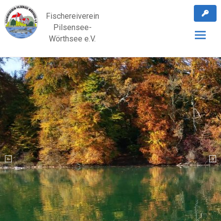
Skip
Fischereiverein
to
Pilsensee-
content
Wörthsee e.V.