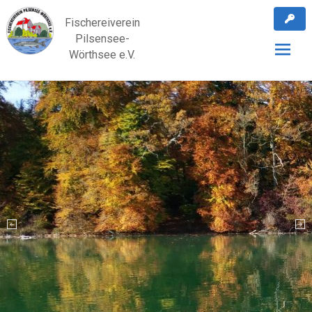
Skip
Fischereiverein
to
Pilsensee-
content
Wörthsee e.V.